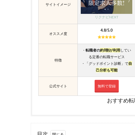
サイトイメージ
リクナビNEXT
4.8/5.0
オススメ度
・
転職者の
約8割が利用
してい
る定番の転職サービス
特徴
・「グッドポイント診断」で
自
己分析も可能
公式サイト
無料で登録
おすすめ転
目次