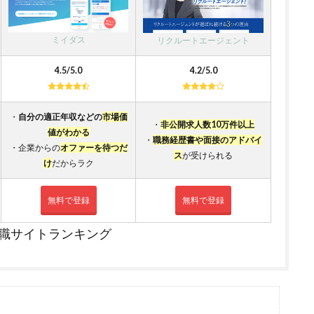
ミイダス
リクルートエージェント
4.5/5.0
4.2/5.0
・
自分の適正年収などの
市場価
・
非公開求人数10万件以上
値がわかる
・
職務経歴書や面接のアドバイ
・企業からの
オファーを待つだ
ス
が受けられる
け
だからラク
無料で登録
無料で登録
職サイトランキング