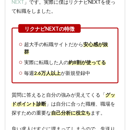
NEXT
」です。実際に僕はリクナビNEXTを使っ
て転職をしました。
超大手の転職サイトだから
安心感が抜
群
実際に転職した人の
約8割が使ってる
毎週
2.6万人以上
が新規登録中
質問に答えると自分の強みが見えてくる「
グッ
ドポイント診断
」は自分に合った職種、職場を
探すための重要な
自己分析に役立ち
ます。
良い求人はすぐに埋まってしまうので、先送り