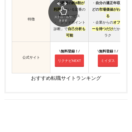
・
転職者の
約8割が
・
自分の適正年収な
利用
している定番の
どの
市場価値がわか
転職サービス
る
スクロールで
特徴
きます
・「グッドポイント
・企業からの
オファ
診断」で
自己分析も
ーを待つだけ
だから
可能
ラク
\無料登録！/
\無料登録！/
公式サイト
リクナビNEXT
ミイダス
おすすめ転職サイトランキング