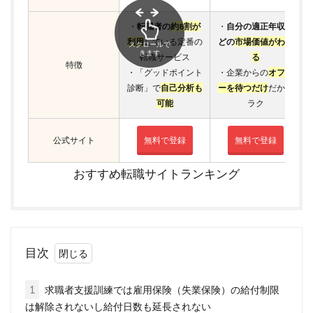
・
転職者の
約8割が
・
自分の適正年収な
利用
している定番の
どの
市場価値がわか
スクロールで
きます
転職サービス
る
特徴
・「グッドポイント
・企業からの
オファ
診断」で
自己分析も
ーを待つだけ
だから
可能
ラク
公式サイト
無料で登録
無料で登録
おすすめ転職サイトランキング
目次
1
求職者支援訓練では雇用保険（失業保険）の給付制限
は解除されないし給付日数も延長されない