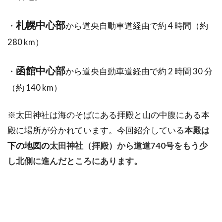
札幌中心部
・
から道央自動車道経由で約 4 時間（約
280 km）
函館中心部
・
から道央自動車道経由で約 2 時間 30 分
（約 140 km）
※太田神社は海のそばにある拝殿と山の中腹にある本
殿に場所が分かれています。今回紹介している
本殿は
下の地図の
太田神社（拝殿）から道道740号をもう少
し北側に進んだところにあります。