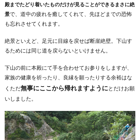
殿までたどり着いたものだけが見ることができるまさに
絶
で、道中の疲れを癒してくれて、先ほどまでの恐怖
景
も忘れさせてくれます。
絶景といえど、足元に目線を戻せば断崖絶壁。下山す
るためには同じ道を戻らないといけません。
下山の前に本殿にて手を合わせてお参りをしますが、
家族の健康を祈ったり、良縁を願ったりする余裕はな
無事にここから帰れますように
くただ
とだけお願
いしました。