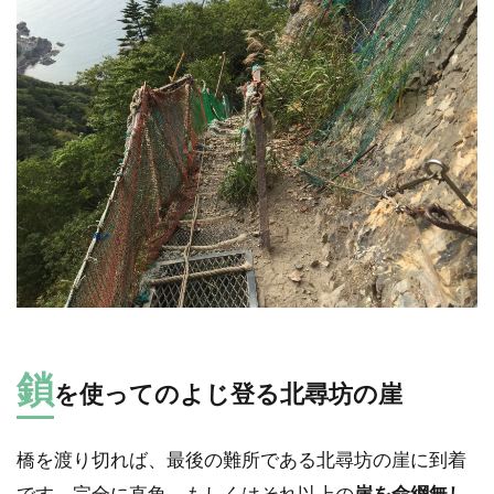
鎖
を使ってのよじ登る北尋坊の崖
橋を渡り切れば、最後の難所である北尋坊の崖に到着
です。完全に直角、もしくはそれ以上の
崖を命綱無し