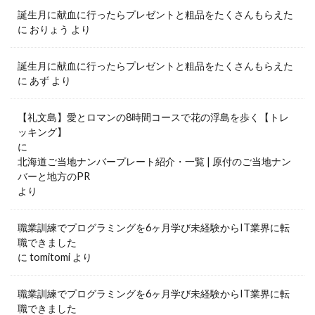
誕生月に献血に行ったらプレゼントと粗品をたくさんもらえた
に
おりょう
より
誕生月に献血に行ったらプレゼントと粗品をたくさんもらえた
に
あず
より
【礼文島】愛とロマンの8時間コースで花の浮島を歩く【トレ
ッキング】
に
北海道ご当地ナンバープレート紹介・一覧 | 原付のご当地ナン
バーと地方のPR
より
職業訓練でプログラミングを6ヶ月学び未経験からIT業界に転
職できました
に
tomitomi
より
職業訓練でプログラミングを6ヶ月学び未経験からIT業界に転
職できました