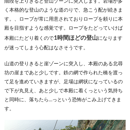
階段を上りきると登山ゾーンに突入します。岩場が多
く本格的な登山のような道のりで、急こう配が続きま
す。、ロープが常に用意されておりロープを頼りに本
殿を目指すような感覚です。ロープをたどっていけば
1時間ほどの登山
本殿にたどり着くので
になります
が迷ってしまう心配はなさそうです。
山道の登りきると崖ゾーンに突入し、本殿のある北尋
坊の崖まであと少しです。鉄の網で作られた橋を渡っ
て足を進めていきますが、足場は網状になっているの
で下が丸見え、あと少しで本殿に着くっという気持ち
と同時に、落ちたら…っという恐怖がこみ上げてきま
す。