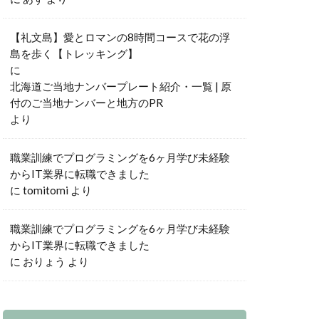
【礼文島】愛とロマンの8時間コースで花の浮
島を歩く【トレッキング】
に
北海道ご当地ナンバープレート紹介・一覧 | 原
付のご当地ナンバーと地方のPR
より
職業訓練でプログラミングを6ヶ月学び未経験
からIT業界に転職できました
に
tomitomi
より
職業訓練でプログラミングを6ヶ月学び未経験
からIT業界に転職できました
に
おりょう
より